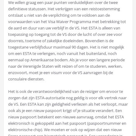
We willen graag een paar punten verduidelijken over de twee
definitieve statussen. Het verkrijgen van een reistoestemming
ontslaat u niet van de verplichting om te voldoen aan de
voorwaarden van het Visa Waiver Programma met betrekking tot
de aard en duur van uw verblijf in de VS. Het ESTA is alleen van
toepassing op toegang tot de VS door de lucht of over zee voor
doorreis, toerisme of zakelijke doeleinden. Bovendien is de
toegestane verblijfsduur maximaal 90 dagen. Het is niet mogelijk
om een ESTA te verlengen, noch vanuit het buitenland, noch
eenmaal op Amerikaanse bodem. Als je voor een langere periode
naar de Verenigde Staten wilt reizen of om te studeren, werken,
enzovoort, moet je een visum voor de VS aanvragen bij de
consulaire diensten.
Het is ook de verantwoordelijkheid van de reiziger om ervoor te
zorgen dat zijn ESTA-autorisatie nog geldig is voor elk vertrek naar
de VS. Een ESTA kan zijn geldigheid verliezen als het verloopt, maar
ook als je een nieuw paspoort krijgt of je situatie verandert. Een
nieuw paspoort betekent een nieuwe aanvraag, omdat het ESTA
elektronisch is gekoppeld aan het paspoort (paspoortnummer en
elektronische chip). We moeten er ook op wijzen dat een nieuw
Frans paspoort een biometrisch paspoort is. Een verandering in