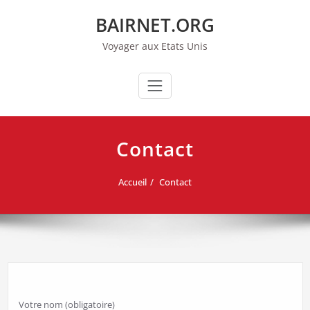
Aller
BAIRNET.ORG
au
contenu
Voyager aux Etats Unis
Contact
Accueil
Contact
Votre nom (obligatoire)